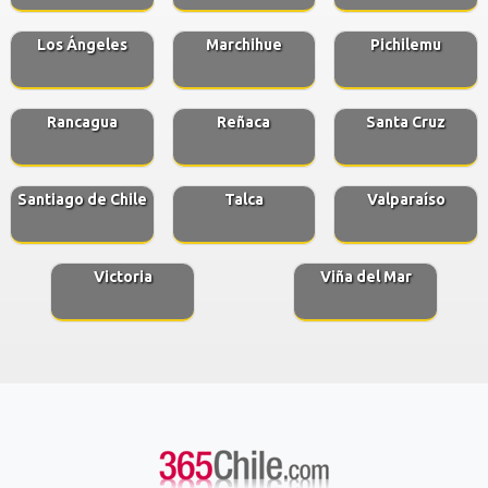
Los Ángeles
Marchihue
Pichilemu
Rancagua
Reñaca
Santa Cruz
Santiago de Chile
Talca
Valparaíso
Victoria
Viña del Mar