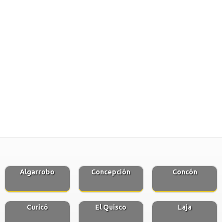
Algarrobo
Concepción
Concón
Curicó
El Quisco
Laja