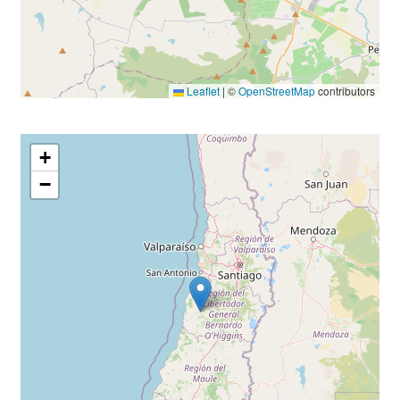
Leaflet
|
©
OpenStreetMap
contributors
+
−