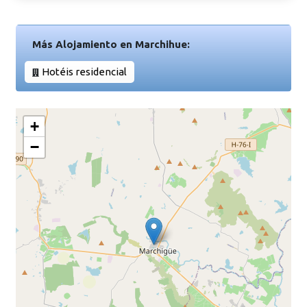
Más Alojamiento en Marchihue:
Hotéis residencial
+
−