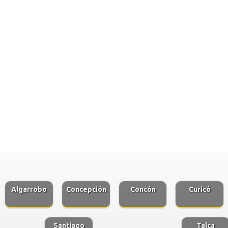
Algarrobo
Concepción
Concón
Curicó
Santiago
Talca