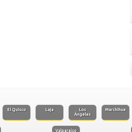
El Quisco
Laja
Los
Marchihue
Ángeles
Valparaíso