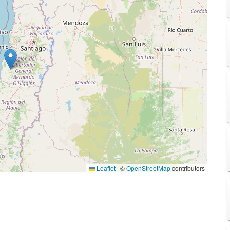
Leaflet
|
©
OpenStreetMap
contributors