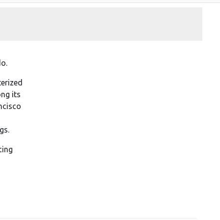
do.
terized
ng its
ncisco
gs.
cing