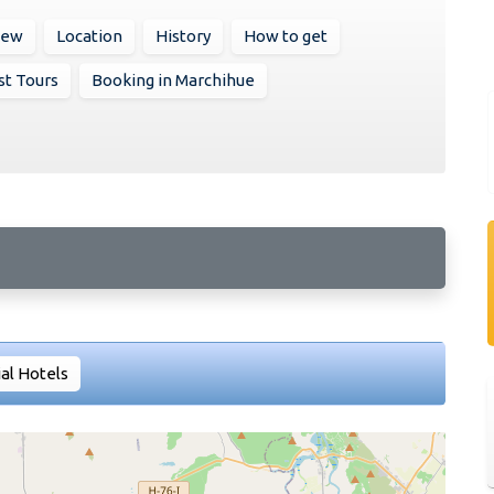
iew
Location
History
How to get
st Tours
Booking in Marchihue
al Hotels