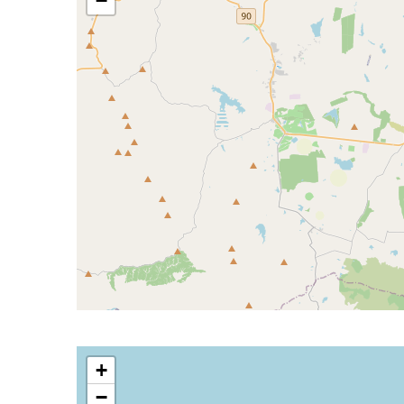
−
+
−