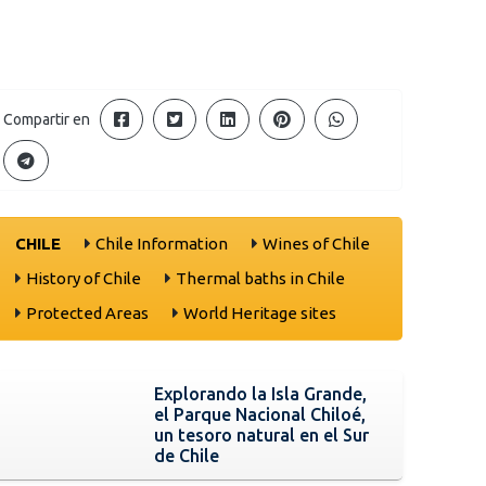
Compartir en
CHILE
Chile Information
Wines of Chile
History of Chile
Thermal baths in Chile
Protected Areas
World Heritage sites
Explorando la Isla Grande,
el Parque Nacional Chiloé,
un tesoro natural en el Sur
de Chile