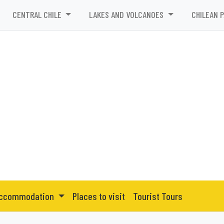
CENTRAL CHILE
LAKES AND VOLCANOES
CHILEAN 
ccommodation
Places to visit
Tourist Tours