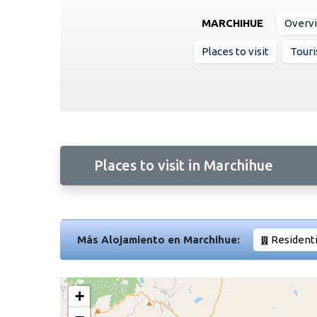
MARCHIHUE
Overv
Places to visit
Touri
Places to visit in Marchihue
Más Alojamiento en Marchihue:
Residenti
+