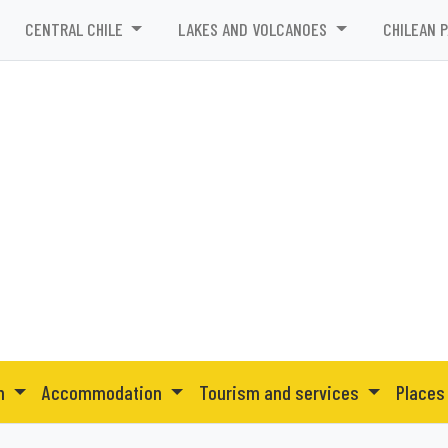
CENTRAL CHILE
LAKES AND VOLCANOES
CHILEAN 
on
Accommodation
Tourism and services
Places 