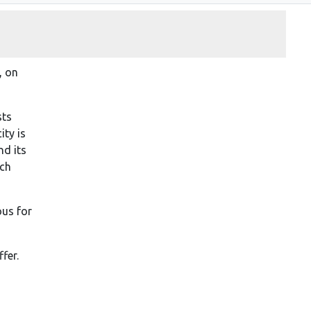
, on
sts
ity is
nd its
rch
ous for
fer.