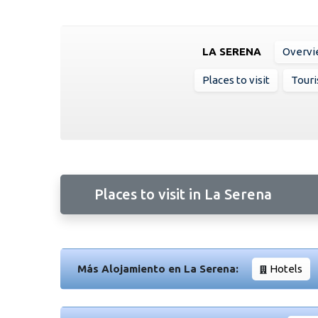
LA SERENA
Overv
Places to visit
Touri
Places to visit in La Serena
Más Alojamiento en La Serena:
Hotels