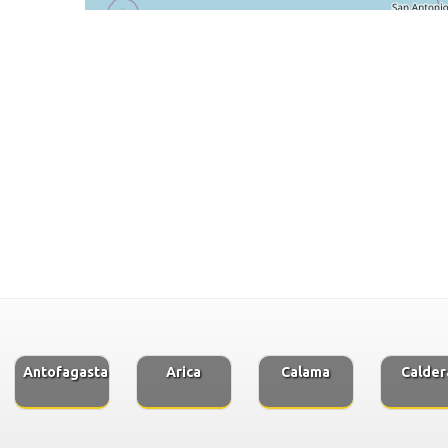
Antofagasta
Arica
Calama
Calder