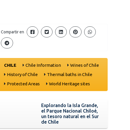
Compartir en
CHILE
Chile Information
Wines of Chile
History of Chile
Thermal baths in Chile
Protected Areas
World Heritage sites
Explorando la Isla Grande,
el Parque Nacional Chiloé,
un tesoro natural en el Sur
de Chile