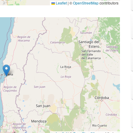
Leaflet
|
©
OpenStreetMap
contributors