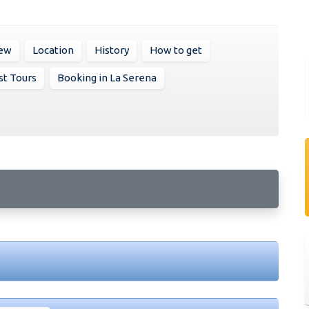
iew
Location
History
How to get
st Tours
Booking in La Serena