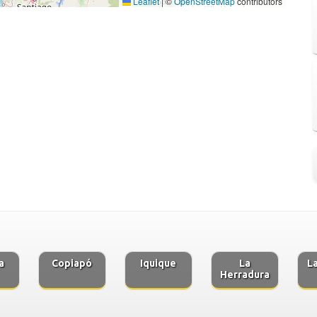
Leaflet
|
©
OpenStreetMap
contributors
a
Copiapó
Iquique
La
L
Herradura