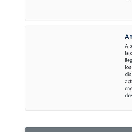
An
A p
la 
lle
los
dis
act
enc
dos