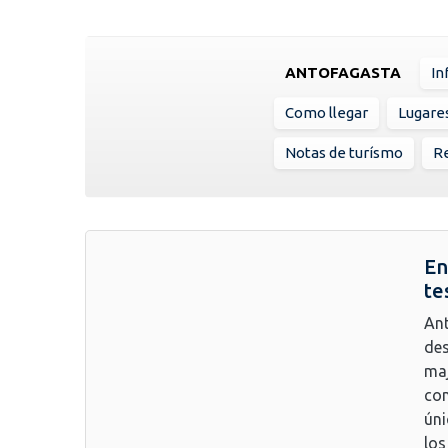
ANTOFAGASTA
In
Como llegar
Lugare
Notas de turísmo
R
En
te
Ant
des
maj
con
úni
los