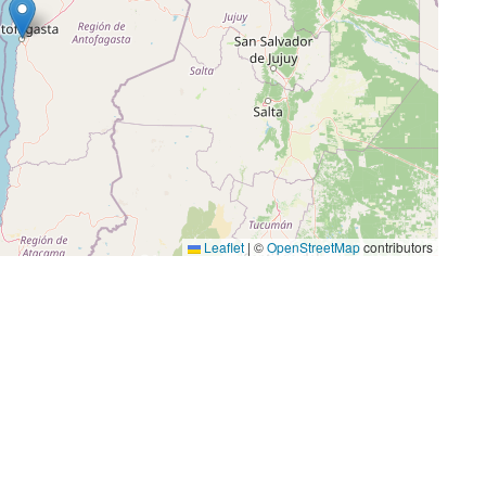
Leaflet
|
©
OpenStreetMap
contributors