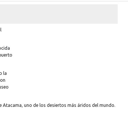
l
ocida
puerto
o la
con
Museo
 de Atacama, uno de los desiertos más áridos del mundo.