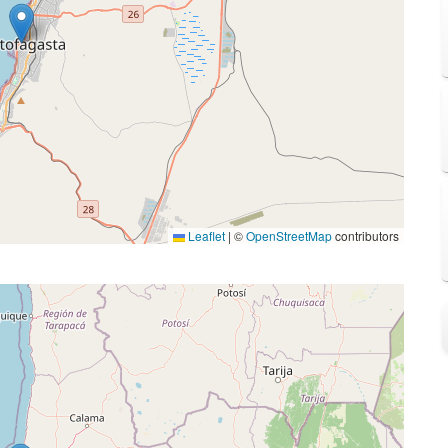
Leaflet
|
©
OpenStreetMap
contributors