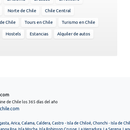
Norte de Chile
Chile Central
 de Chile
Tours en Chile
Turismo en Chile
Hostels
Estancias
Alquiler de autos
.com
line de Chile los 365 días del año
chile.com
gasta
,
Arica
,
Calama
,
Caldera
,
Castro - Isla de Chiloé
,
Chonchi - Isla de Chi
 Hanga Roa
,
Isla Mocha
,
Isla Robinson Crusoe
,
La Herradura
,
La Serena
,
Lag