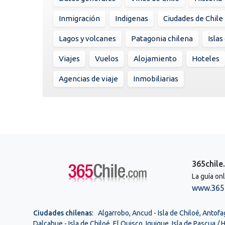
Inmigración
Indigenas
Ciudades de Chile
Lagos y volcanes
Patagonia chilena
Islas
Viajes
Vuelos
Alojamiento
Hoteles
Agencias de viaje
Inmobiliarias
365chile
La guía on
www.365
Ciudades chilenas
:
Algarrobo
,
Ancud - Isla de Chiloé
,
Antofa
Dalcahue - Isla de Chiloé
,
El Quisco
,
Iquique
,
Isla de Pascua /