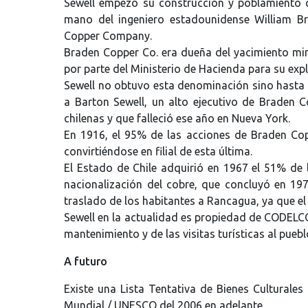
Sewell empezó su construcción y poblamiento c
mano del ingeniero estadounidense William B
Copper Company.
Braden Copper Co. era dueña del yacimiento min
por parte del Ministerio de Hacienda para su expl
Sewell no obtuvo esta denominación sino hasta
a Barton Sewell, un alto ejecutivo de Braden Co
chilenas y que falleció ese año en Nueva York.
En 1916, el 95% de las acciones de Braden Co
convirtiéndose en filial de esta última.
El Estado de Chile adquirió en 1967 el 51% de 
nacionalización del cobre, que concluyó en 197
traslado de los habitantes a Rancagua, ya que e
Sewell en la actualidad es propiedad de CODELCO 
mantenimiento y de las visitas turísticas al puebl
A futuro
Existe una Lista Tentativa de Bienes Culturale
Mundial / UNESCO del 2006 en adelante.