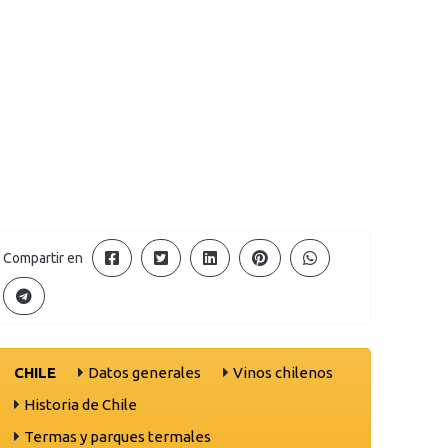
Compartir en
CHILE
Datos generales
Vinos chilenos
Historia de Chile
Termas y parques termales