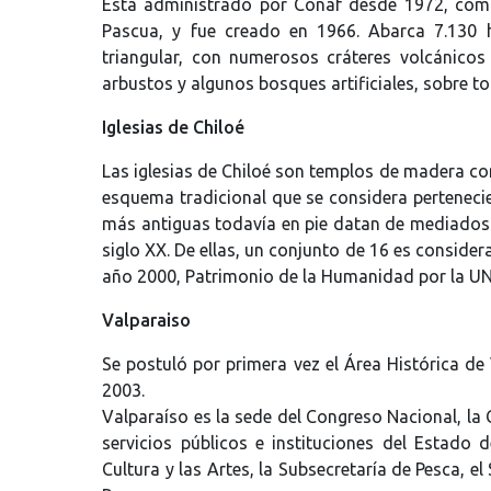
Está administrado por Conaf desde 1972, comp
Pascua, y fue creado en 1966. Abarca 7.130 h
triangular, con numerosos cráteres volcánico
arbustos y algunos bosques artificiales, sobre t
Iglesias de Chiloé
Las iglesias de Chiloé son templos de madera con
esquema tradicional que se considera pertenecie
más antiguas todavía en pie datan de mediados de
siglo XX. De ellas, un conjunto de 16 es conside
año 2000, Patrimonio de la Humanidad por la U
Valparaiso
Se postuló por primera vez el Área Histórica de
2003.
Valparaíso es la sede del Congreso Nacional, la
servicios públicos e instituciones del Estado
Cultura y las Artes, la Subsecretaría de Pesca, e