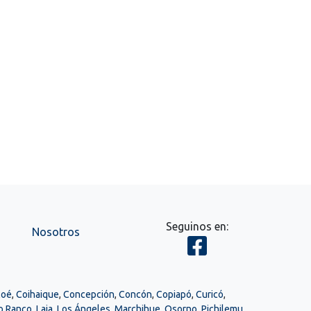
Seguinos en:
Nosotros
loé
,
Coihaique
,
Concepción
,
Concón
,
Copiapó
,
Curicó
,
o Ranco
,
Laja
,
Los Ángeles
,
Marchihue
,
Osorno
,
Pichilemu
,