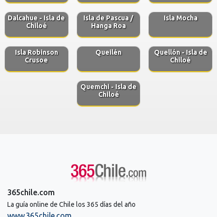
Dalcahue - Isla de
Isla de Pascua /
Isla Mocha
Chiloé
Hanga Roa
Isla Robinson
Queilén
Quellón - Isla de
Crusoe
Chiloé
Quemchi - Isla de
Chiloé
365chile.com
La guía online de Chile los 365 días del año
www.365chile.com