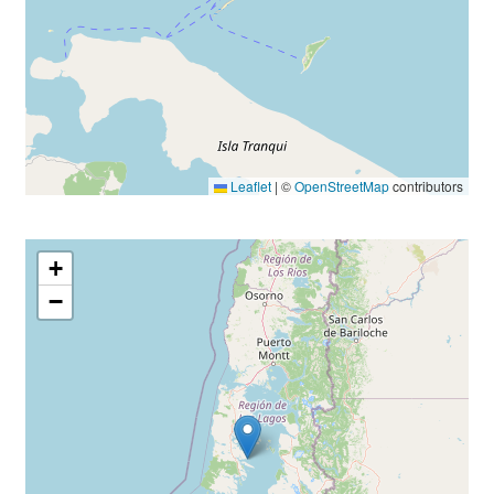
Leaflet
|
©
OpenStreetMap
contributors
+
−