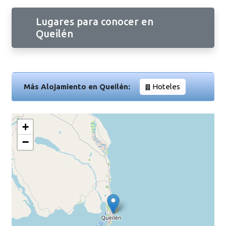
Lugares para conocer en
Queilén
Más Alojamiento en Queilén:
Hoteles
+
−