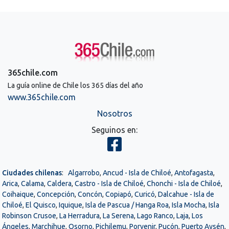
365chile.com
La guía online de Chile los 365 días del año
www.365chile.com
Nosotros
Seguinos en:
Ciudades chilenas
:
Algarrobo
,
Ancud - Isla de Chiloé
,
Antofagasta
,
Arica
,
Calama
,
Caldera
,
Castro - Isla de Chiloé
,
Chonchi - Isla de Chiloé
,
Coihaique
,
Concepción
,
Concón
,
Copiapó
,
Curicó
,
Dalcahue - Isla de
Chiloé
,
El Quisco
,
Iquique
,
Isla de Pascua / Hanga Roa
,
Isla Mocha
,
Isla
Robinson Crusoe
,
La Herradura
,
La Serena
,
Lago Ranco
,
Laja
,
Los
Ángeles
,
Marchihue
,
Osorno
,
Pichilemu
,
Porvenir
,
Pucón
,
Puerto Aysén
,