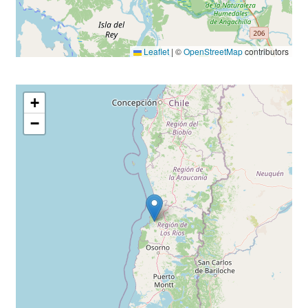
Leaflet
|
©
OpenStreetMap
contributors
+
−