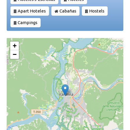
Apart Hoteles
Cabañas
Hostels
Campings
+
−