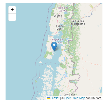
+
−
Leaflet
|
©
OpenStreetMap
contributors