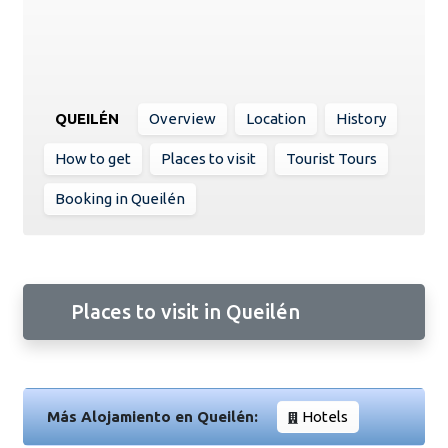
QUEILÉN
Overview
Location
History
How to get
Places to visit
Tourist Tours
Booking in Queilén
Places to visit in Queilén
Más Alojamiento en Queilén:
Hotels