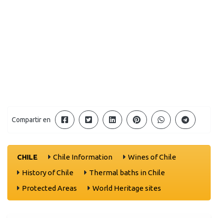
Compartir en
CHILE
Chile Information
Wines of Chile
History of Chile
Thermal baths in Chile
Protected Areas
World Heritage sites