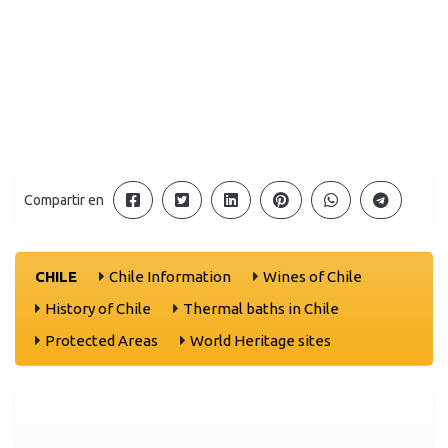
Compartir en
CHILE
Chile Information
Wines of Chile
History of Chile
Thermal baths in Chile
Protected Areas
World Heritage sites