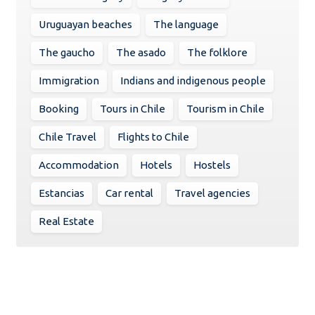
Uruguayan beaches
The language
The gaucho
The asado
The folklore
Immigration
Indians and indigenous people
Booking
Tours in Chile
Tourism in Chile
Chile Travel
Flights to Chile
Accommodation
Hotels
Hostels
Estancias
Car rental
Travel agencies
Real Estate