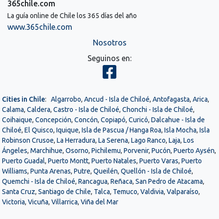
365chile.com
La guía online de Chile los 365 días del año
www.365chile.com
Nosotros
Seguinos en:
Cities in Chile
:
Algarrobo
,
Ancud - Isla de Chiloé
,
Antofagasta
,
Arica
,
Calama
,
Caldera
,
Castro - Isla de Chiloé
,
Chonchi - Isla de Chiloé
,
Coihaique
,
Concepción
,
Concón
,
Copiapó
,
Curicó
,
Dalcahue - Isla de
Chiloé
,
El Quisco
,
Iquique
,
Isla de Pascua / Hanga Roa
,
Isla Mocha
,
Isla
Robinson Crusoe
,
La Herradura
,
La Serena
,
Lago Ranco
,
Laja
,
Los
Ángeles
,
Marchihue
,
Osorno
,
Pichilemu
,
Porvenir
,
Pucón
,
Puerto Aysén
,
Puerto Guadal
,
Puerto Montt
,
Puerto Natales
,
Puerto Varas
,
Puerto
Williams
,
Punta Arenas
,
Putre
,
Queilén
,
Quellón - Isla de Chiloé
,
Quemchi - Isla de Chiloé
,
Rancagua
,
Reñaca
,
San Pedro de Atacama
,
Santa Cruz
,
Santiago de Chile
,
Talca
,
Temuco
,
Valdivia
,
Valparaíso
,
Victoria
,
Vicuña
,
Villarrica
,
Viña del Mar