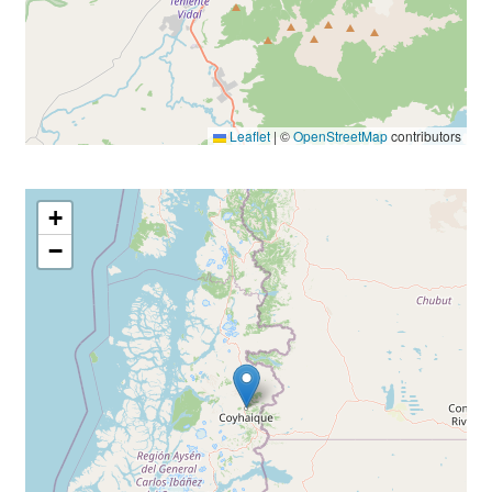
Leaflet
|
©
OpenStreetMap
contributors
+
−