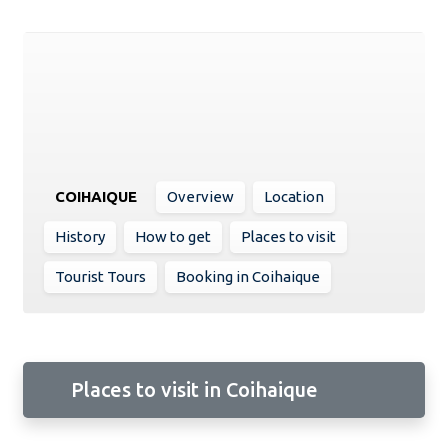
COIHAIQUE
Overview
Location
History
How to get
Places to visit
Tourist Tours
Booking in Coihaique
Places to visit in Coihaique