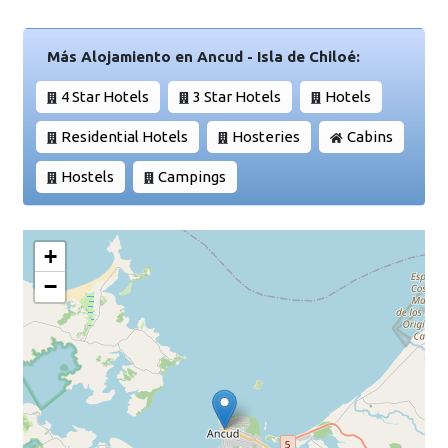
Más Alojamiento en Ancud - Isla de Chiloé:
4 Star Hotels
3 Star Hotels
Hotels
Residential Hotels
Hosteries
Cabins
Hostels
Campings
+
−