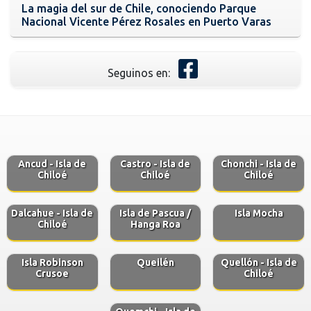
La magia del sur de Chile, conociendo Parque
Nacional Vicente Pérez Rosales en Puerto Varas
Seguinos en:
Ancud - Isla de
Castro - Isla de
Chonchi - Isla de
Chiloé
Chiloé
Chiloé
Dalcahue - Isla de
Isla de Pascua /
Isla Mocha
Chiloé
Hanga Roa
Isla Robinson
Queilén
Quellón - Isla de
Crusoe
Chiloé