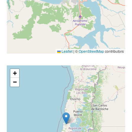
Leaflet
|
©
OpenStreetMap
contributors
+
−