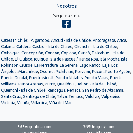
Nosotros
Seguinos en:
Cities in Chile
:
Algarrobo
,
Ancud - Isla de Chiloé
,
Antofagasta
,
Arica
,
Calama
,
Caldera
,
Castro - Isla de Chiloé
,
Chonchi - Isla de Chiloé
,
Coihaique
,
Concepción
,
Concón
,
Copiapó
,
Curicó
,
Dalcahue - Isla de
Chiloé
,
El Quisco
,
Iquique
,
Isla de Pascua / Hanga Roa
,
Isla Mocha
,
Isla
Robinson Crusoe
,
La Herradura
,
La Serena
,
Lago Ranco
,
Laja
,
Los
Ángeles
,
Marchihue
,
Osorno
,
Pichilemu
,
Porvenir
,
Pucón
,
Puerto Aysén
,
Puerto Guadal
,
Puerto Montt
,
Puerto Natales
,
Puerto Varas
,
Puerto
Williams
,
Punta Arenas
,
Putre
,
Queilén
,
Quellón - Isla de Chiloé
,
Quemchi - Isla de Chiloé
,
Rancagua
,
Reñaca
,
San Pedro de Atacama
,
Santa Cruz
,
Santiago de Chile
,
Talca
,
Temuco
,
Valdivia
,
Valparaíso
,
Victoria
,
Vicuña
,
Villarrica
,
Viña del Mar
365Argentina.com
365Uruguay.com
365Brasil.com
365Chile.com