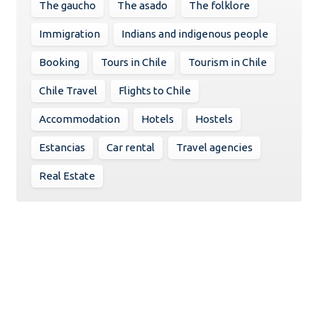
The gaucho
The asado
The folklore
Immigration
Indians and indigenous people
Booking
Tours in Chile
Tourism in Chile
Chile Travel
Flights to Chile
Accommodation
Hotels
Hostels
Estancias
Car rental
Travel agencies
Real Estate