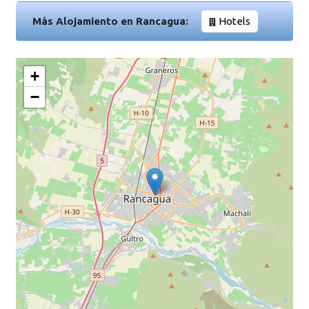
Más Alojamiento en Rancagua:
Hotels
+
−