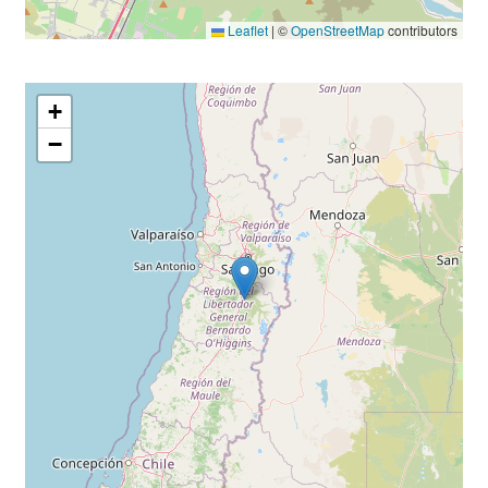
Leaflet
|
©
OpenStreetMap
contributors
+
−