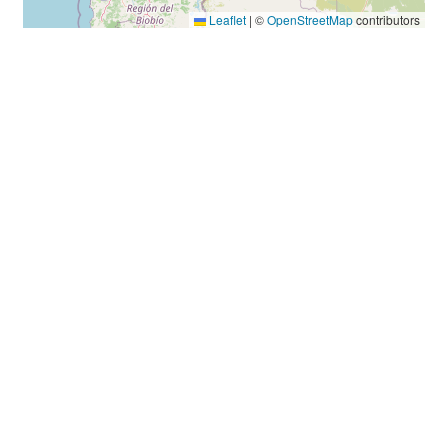
Leaflet
|
©
OpenStreetMap
contributors