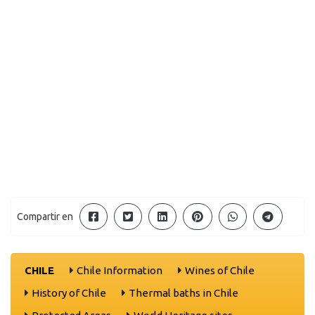
Compartir en
CHILE
Chile Information
Wines of Chile
History of Chile
Thermal baths in Chile