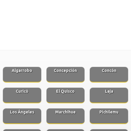
Algarrobo
Concepción
Concón
Curicó
El Quisco
Laja
Los Ángeles
Marchihue
Pichilemu