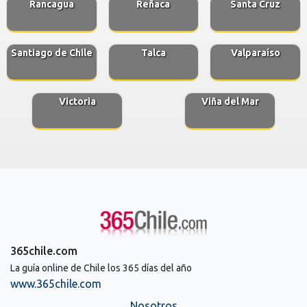
Rancagua
Reñaca
Santa Cruz
Santiago de Chile
Talca
Valparaíso
Victoria
Viña del Mar
365chile.com
La guía online de Chile los 365 días del año
www.365chile.com
Nosotros