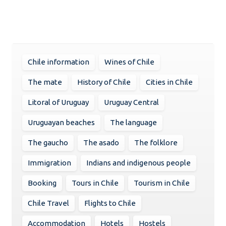
Chile information
Wines of Chile
The mate
History of Chile
Cities in Chile
Litoral of Uruguay
Uruguay Central
Uruguayan beaches
The language
The gaucho
The asado
The folklore
Immigration
Indians and indigenous people
Booking
Tours in Chile
Tourism in Chile
Chile Travel
Flights to Chile
Accommodation
Hotels
Hostels